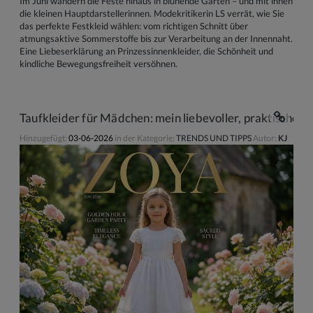
Im Juni wandern die Feste hinaus in blühende Gärten – und mit ihnen
die kleinen Hauptdarstellerinnen. Modekritikerin LS verrät, wie Sie
das perfekte Festkleid wählen: vom richtigen Schnitt über
atmungsaktive Sommerstoffe bis zur Verarbeitung an der Innennaht.
Eine Liebeserklärung an Prinzessinnenkleider, die Schönheit und
kindliche Bewegungsfreiheit versöhnen.
Taufkleider für Mädchen: mein liebevoller, praktischer 
Hinzugefügt:
03-06-2026
in der Kategorie:
TRENDS UND TIPPS
Autor:
KJ