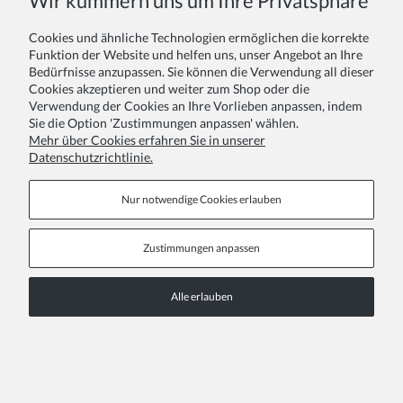
Wir kümmern uns um Ihre Privatsphäre
Cookies und ähnliche Technologien ermöglichen die korrekte
Funktion der Website und helfen uns, unser Angebot an Ihre
Bedürfnisse anzupassen. Sie können die Verwendung all dieser
Cookies akzeptieren und weiter zum Shop oder die
Verwendung der Cookies an Ihre Vorlieben anpassen, indem
Sie die Option 'Zustimmungen anpassen' wählen.
Mehr über Cookies erfahren Sie in unserer
Datenschutzrichtlinie.
Nur notwendige Cookies erlauben
Dieser Artikel zeigt, wie man das perfekte Blumenmädchenkleid für
Kinder findet, die nicht den Standardmaßen entsprechen. Er bietet
Tipps zu Stoffen, vorteilhaften Schnitten wie der Empire-Taille und
Zustimmungen anpassen
stärkt das Selbstbewusstsein der Kinder.
Alle erlauben
Blumenmädchenkleider als moderne Alternative zum Di
Hinzugefügt:
16-12-2025
in der Kategorie:
TRENDS UND TIPPS
Autor:
DZK