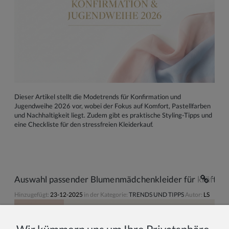
Dieser Artikel stellt die Modetrends für Konfirmation und
Jugendweihe 2026 vor, wobei der Fokus auf Komfort, Pastellfarben
und Nachhaltigkeit liegt. Zudem gibt es praktische Styling-Tipps und
eine Checkliste für den stressfreien Kleiderkauf.
Auswahl passender Blumenmädchenkleider für kräftiger
Hinzugefügt:
23-12-2025
in der Kategorie:
TRENDS UND TIPPS
Autor:
LS