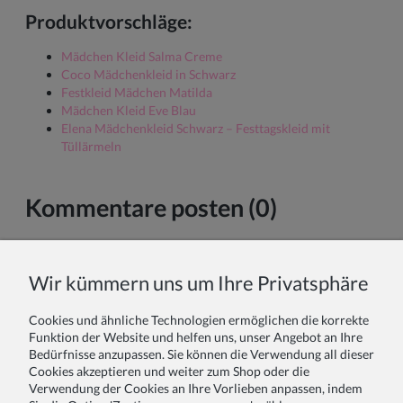
Produktvorschläge:
Mädchen Kleid Salma Creme
Coco Mädchenkleid in Schwarz
Festkleid Mädchen Matilda
Mädchen Kleid Eve Blau
Elena Mädchenkleid Schwarz – Festtagskleid mit
Tüllärmeln
Kommentare posten (0)
Vor- und Nachname:
Wir kümmern uns um Ihre Privatsphäre
Cookies und ähnliche Technologien ermöglichen die korrekte
Ihr Kommentar:
Funktion der Website und helfen uns, unser Angebot an Ihre
Bedürfnisse anzupassen. Sie können die Verwendung all dieser
Cookies akzeptieren und weiter zum Shop oder die
Verwendung der Cookies an Ihre Vorlieben anpassen, indem