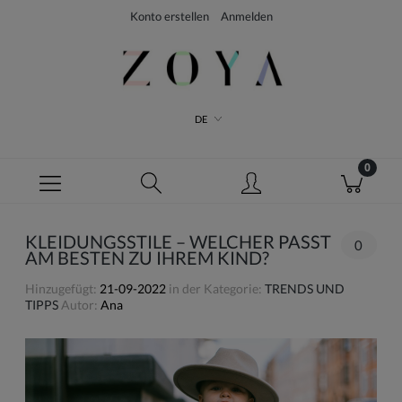
Konto erstellen
Anmelden
DE
KLEIDUNGSSTILE – WELCHER PASST
0
AM BESTEN ZU IHREM KIND?
Hinzugefügt:
21-09-2022
in der Kategorie:
TRENDS UND
TIPPS
Autor:
Ana