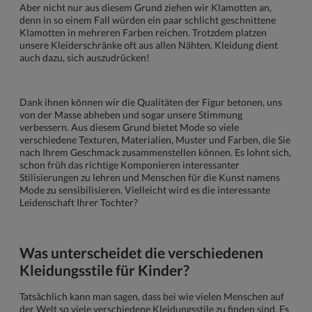
Aber nicht nur aus diesem Grund ziehen wir Klamotten an,
denn in so einem Fall würden ein paar schlicht geschnittene
Klamotten in mehreren Farben reichen. Trotzdem platzen
unsere Kleiderschränke oft aus allen Nähten. Kleidung dient
auch dazu, sich auszudrücken!
Dank ihnen können wir die Qualitäten der Figur betonen, uns
von der Masse abheben und sogar unsere Stimmung
verbessern. Aus diesem Grund bietet Mode so viele
verschiedene Texturen, Materialien, Muster und Farben, die Sie
nach Ihrem Geschmack zusammenstellen können. Es lohnt sich,
schon früh das richtige Komponieren interessanter
Stilisierungen zu lehren und Menschen für die Kunst namens
Mode zu sensibilisieren. Vielleicht wird es die interessante
Leidenschaft Ihrer Tochter?
Was unterscheidet die verschiedenen
Kleidungsstile für Kinder?
Tatsächlich kann man sagen, dass bei wie vielen Menschen auf
der Welt so viele verschiedene Kleidungsstile zu finden sind. Es