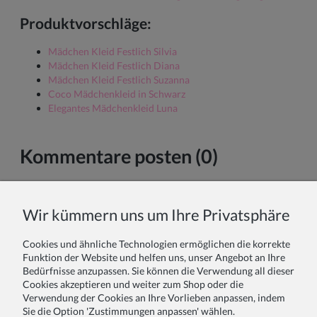
Produktvorschläge:
Mädchen Kleid Festlich Silvia
Mädchen Kleid Festlich Diana
Mädchen Kleid Festlich Suzanna
Coco Mädchenkleid in Schwarz
Elegantes Mädchenkleid Luna
Kommentare posten (0)
Vor- und Nachname:
Wir kümmern uns um Ihre Privatsphäre
Cookies und ähnliche Technologien ermöglichen die korrekte
Ihr Kommentar:
Funktion der Website und helfen uns, unser Angebot an Ihre
Bedürfnisse anzupassen. Sie können die Verwendung all dieser
Cookies akzeptieren und weiter zum Shop oder die
Verwendung der Cookies an Ihre Vorlieben anpassen, indem
Sie die Option 'Zustimmungen anpassen' wählen.