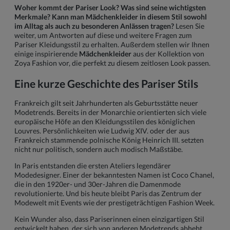
Woher kommt der Pariser Look? Was sind seine wichtigsten
Merkmale? Kann man
Mädchenkleider
in diesem Stil sowohl
im Alltag als auch zu besonderen Anlässen tragen?
Lesen Sie
weiter, um Antworten auf diese und weitere Fragen zum
Pariser Kleidungsstil zu erhalten. Außerdem stellen wir Ihnen
einige inspirierende
Mädchenkleider
aus der Kollektion von
Zoya Fashion vor, die perfekt zu diesem zeitlosen Look passen.
Eine kurze Geschichte des Pariser Stils
Frankreich gilt seit Jahrhunderten als Geburtsstätte neuer
Modetrends. Bereits in der Monarchie orientierten sich viele
europäische Höfe an den Kleidungsstilen des königlichen
Louvres. Persönlichkeiten wie Ludwig XIV. oder der aus
Frankreich stammende polnische König Heinrich III. setzten
nicht nur politisch, sondern auch modisch Maßstäbe.
In Paris entstanden die ersten Ateliers legendärer
Modedesigner. Einer der bekanntesten Namen ist Coco Chanel,
die in den 1920er- und 30er-Jahren die Damenmode
revolutionierte. Und bis heute bleibt Paris das Zentrum der
Modewelt mit Events wie der prestigeträchtigen Fashion Week.
Kein Wunder also, dass Pariserinnen einen einzigartigen Stil
entwickelt haben, der sich von anderen Modetrends abhebt.