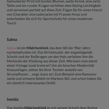
Gemusterter Print mit bunten Blumen, weite Ärmel, eine zarte
Taille und ein runder Kragen verleihen dem Styling Leichtigkeit
und verweisen perfekt auf diese Zeit. Fügen Sie für einen Hauch
von Charakter eine Lederjacke mit Fransen hinzu und
entscheiden Sie sich für Sportschuhe für einen modernen
Touch.
Salma
Salma
ist ein
Mädchenkleid
, das dem Stil der 90er Jahre
nachempfunden ist: Das Strickmuster, der enganliegende
Schnitt und der Rollkragen um den Hals verleihen ihm die
Merkmale der Kleidung aus dieser Zeit. Wie kann man damit
einen Vintage-Look kreieren? Um ein bisschen Modernität
hinzuzufügen, ziehen Sie Ihrer Tochter anstelle von
Strumpfhosen … enge Jeans an! Zum Beispiel eine Ramones-
Jacke und schwere Stiefel im Martens-Stil, und schon haben Sie
ein ziemlich interessantes Outfit.
Imelda
Das Imelda
Mädchenkleid
ist mit seinem Schnitt dem Styling