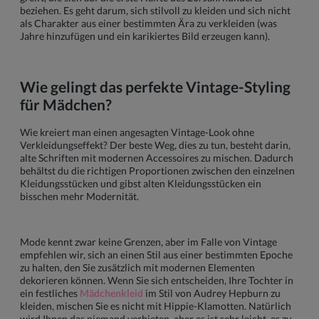
beziehen. Es geht darum, sich stilvoll zu kleiden und sich nicht
als Charakter aus einer bestimmten Ära zu verkleiden (was
Jahre hinzufügen und ein karikiertes Bild erzeugen kann).
Wie gelingt das perfekte Vintage-Styling
für Mädchen?
Wie kreiert man einen angesagten Vintage-Look ohne
Verkleidungseffekt? Der beste Weg, dies zu tun, besteht darin,
alte Schriften mit modernen Accessoires zu mischen. Dadurch
behältst du die richtigen Proportionen zwischen den einzelnen
Kleidungsstücken und gibst alten Kleidungsstücken ein
bisschen mehr Modernität.
Mode kennt zwar keine Grenzen, aber im Falle von Vintage
empfehlen wir, sich an einen Stil aus einer bestimmten Epoche
zu halten, den Sie zusätzlich mit modernen Elementen
dekorieren können. Wenn Sie sich entscheiden, Ihre Tochter in
ein festliches
Mädchenkleid
im Stil von Audrey Hepburn zu
kleiden, mischen Sie es nicht mit Hippie-Klamotten. Natürlich
wird Ihnen das niemand verbieten, aber es ist sehr leicht, es zu