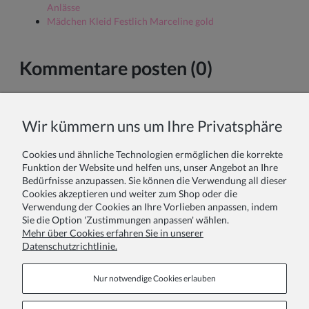
Anlässe
Mädchen Kleid Festlich Marceline gold
Kommentare posten (0)
Vor- und Nachname:
Wir kümmern uns um Ihre Privatsphäre
Cookies und ähnliche Technologien ermöglichen die korrekte
Ihr Kommentar:
Funktion der Website und helfen uns, unser Angebot an Ihre
Bedürfnisse anzupassen. Sie können die Verwendung all dieser
Cookies akzeptieren und weiter zum Shop oder die
Verwendung der Cookies an Ihre Vorlieben anpassen, indem
Sie die Option 'Zustimmungen anpassen' wählen.
Mehr über Cookies erfahren Sie in unserer
Datenschutzrichtlinie.
Absenden
Nur notwendige Cookies erlauben