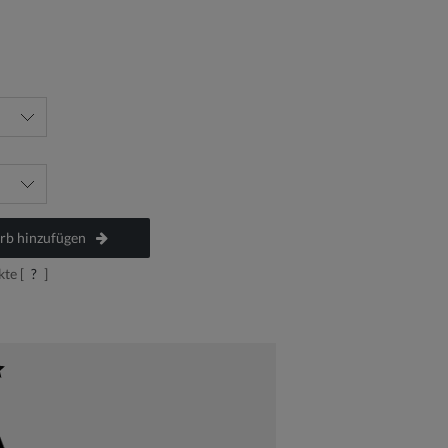
b hinzufügen
te [
?
]