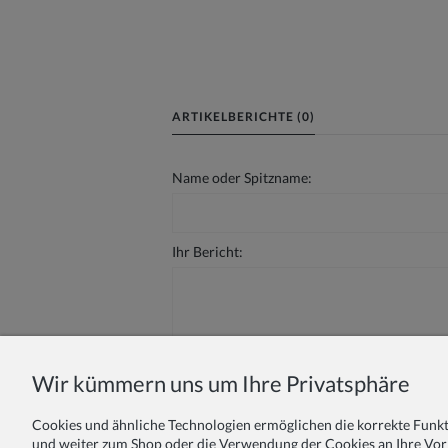
ARTIKELBERICHTE (0)
Name oder Spitzname:
Ihr Bericht:
Wir kümmern uns um Ihre Privatsphäre
Absenden
Cookies und ähnliche Technologien ermöglichen die korrekte Funkti
und weiter zum Shop oder die Verwendung der Cookies an Ihre Vor