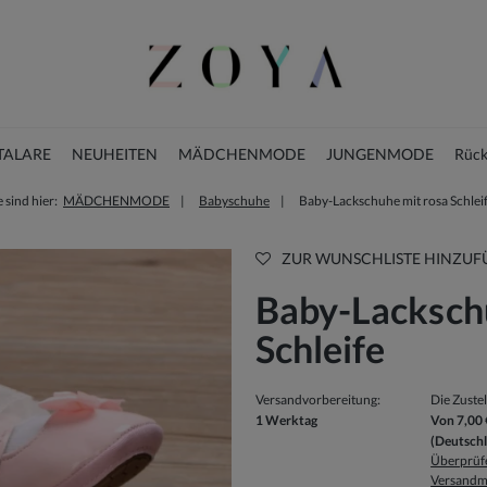
TALARE
NEUHEITEN
MÄDCHENMODE
JUNGENMODE
Rück
e sind hier:
MÄDCHENMODE
Babyschuhe
Baby-Lackschuhe mit rosa Schlei
WEIHNACHTSKLEIDER
ZUR WUNSCHLISTE HINZUF
Baby-Lacksch
Schleife
Versandvorbereitung:
Die Zuste
1 Werktag
Von 7,00 
(Deutsch
Überprüfe
Versandm