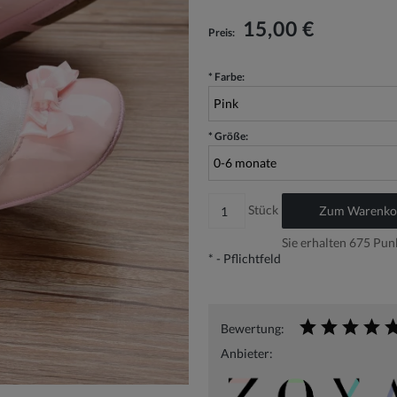
Der Preis beinhaltet keine eventuellen
Zahlungskosten
15,00 €
Preis:
*
Farbe:
*
Größe:
Stück
Zum Warenkor
Sie erhalten
675
Punk
*
- Pflichtfeld
Bewertung:
Anbieter: