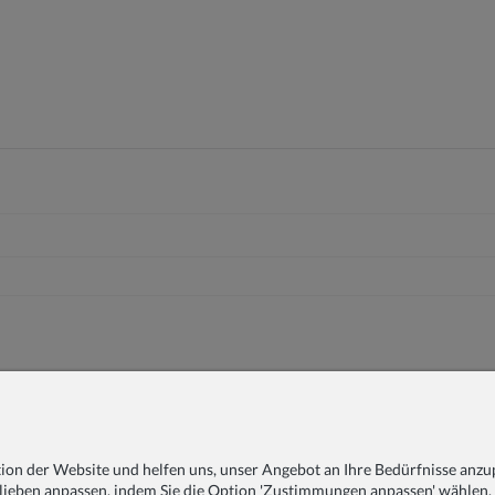
on der Website und helfen uns, unser Angebot an Ihre Bedürfnisse anzup
lieben anpassen, indem Sie die Option 'Zustimmungen anpassen' wählen.