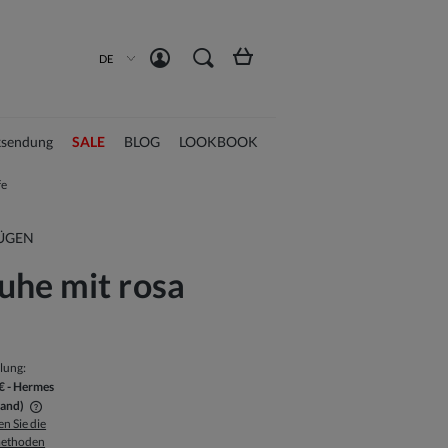
Konto erstellen
Anmelden
DE
sendung
SALE
BLOG
LOOKBOOK
fe
ÜGEN
uhe mit rosa
llung:
€
- Hermes
land)
n Sie die
ethoden