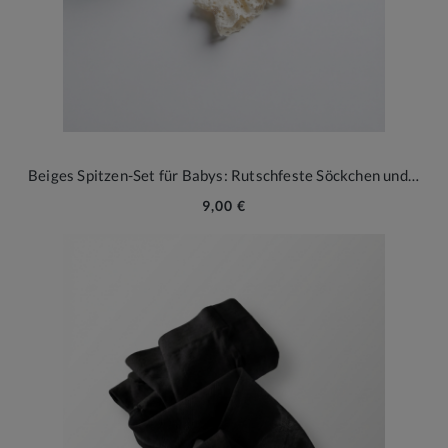
Beiges Spitzen-Set für Babys: Rutschfeste Söckchen und druckfreies Haarband – Eleganz für die ersten Momente
9,00 €