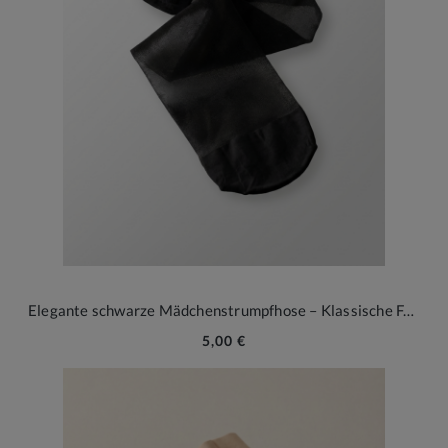
Elegante schwarze Mädchenstrumpfhose – Klassische Feinheit für festliche Momente (Größe 92-164)
5,00 €