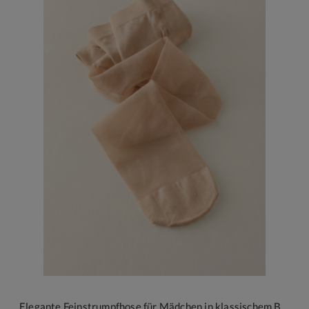
Elegante Feinstrumpfhose für Mädchen in klassischem Beige – Zeitlose Anmut für festliche Momente