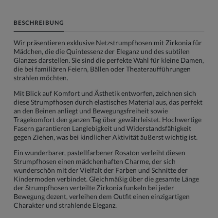
BESCHREIBUNG
Wir präsentieren exklusive Netzstrumpfhosen mit Zirkonia für
Mädchen, die die Quintessenz der Eleganz und des subtilen
Glanzes darstellen. Sie sind die perfekte Wahl für kleine Damen,
die bei familiären Feiern, Bällen oder Theateraufführungen
strahlen möchten.
Mit Blick auf Komfort und Ästhetik entworfen, zeichnen sich
diese Strumpfhosen durch elastisches Material aus, das perfekt
an den Beinen anliegt und Bewegungsfreiheit sowie
Tragekomfort den ganzen Tag über gewährleistet. Hochwertige
Fasern garantieren Langlebigkeit und Widerstandsfähigkeit
gegen Ziehen, was bei kindlicher Aktivität äußerst wichtig ist.
Ein wunderbarer, pastellfarbener Rosaton verleiht diesen
Strumpfhosen einen mädchenhaften Charme, der sich
wunderschön mit der Vielfalt der Farben und Schnitte der
Kindermoden verbindet. Gleichmäßig über die gesamte Länge
der Strumpfhosen verteilte Zirkonia funkeln bei jeder
Bewegung dezent, verleihen dem Outfit einen einzigartigen
Charakter und strahlende Eleganz.