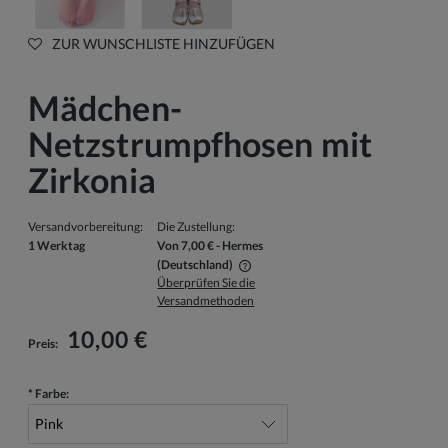
ZUR WUNSCHLISTE HINZUFÜGEN
Mädchen-
Netzstrumpfhosen mit
Zirkonia
Versandvorbereitung:
Die Zustellung:
1 Werktag
Von 7,00 €
- Hermes
(Deutschland)
Überprüfen Sie die
Der Preis beinhaltet keine eventuellen Zahlungskosten
Versandmethoden
10,00 €
Preis:
*
Farbe: