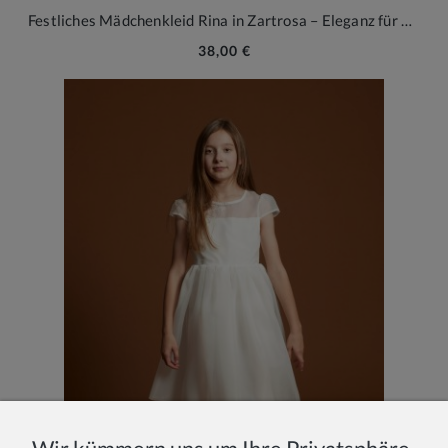
Festliches Mädchenkleid Rina in Zartrosa – Eleganz für besondere Momente
38,00 €