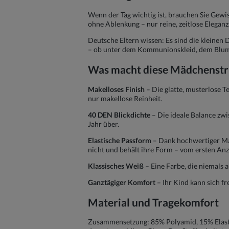
Wenn der Tag wichtig ist, brauchen Sie Gewi
ohne Ablenkung – nur reine, zeitlose Elegan
Deutsche Eltern wissen: Es sind die kleinen 
– ob unter dem Kommunionskleid, dem Blume
Was macht diese Mädchenstr
Makelloses Finish
– Die glatte, musterlose T
nur makellose Reinheit.
40 DEN Blickdichte
– Die ideale Balance zwis
Jahr über.
Elastische Passform
– Dank hochwertiger Mat
nicht und behält ihre Form – vom ersten Anzi
Klassisches Weiß
– Eine Farbe, die niemals 
Ganztägiger Komfort
– Ihr Kind kann sich fr
Material und Tragekomfort
Zusammensetzung: 85% Polyamid, 15% Elastan