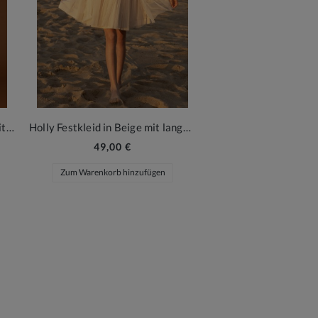
Holly Tüllkleid in Himmelblau mit Puffärmeln
Holly Festkleid in Beige mit langen Tüllärmeln
49,00 €
23,10 €
33,
Zum Warenkorb hinzufügen
Zum Warenkorb hin