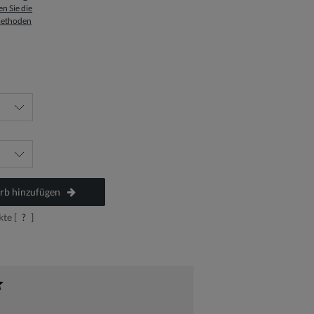
n Sie die
ethoden
b hinzufügen
te [
?
]