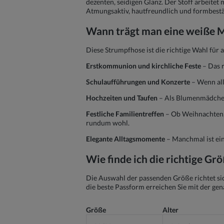
dezenten, seidigen Glanz. Der Stoff arbeite
Atmungsaktiv, hautfreundlich und formbestä
Wann trägt man eine weiße
Diese Strumpfhose ist die richtige Wahl für a
Erstkommunion und kirchliche Feste
– Das r
Schulaufführungen und Konzerte
– Wenn all
Hochzeiten und Taufen
– Als Blumenmädchen,
Festliche Familientreffen
– Ob Weihnachten, 
rundum wohl.
Elegante Alltagsmomente
– Manchmal ist ein
Wie finde ich die richtige Gr
Die Auswahl der passenden Größe richtet sic
die beste Passform erreichen Sie mit der ge
Größe
Alter