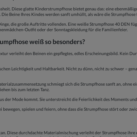
ssheit. Diese glatte Kinderstrumpfhose bietet genau das: eine ebenmäßi
z. Die Beine Ihres Kindes werden sanft umhüllt, als wäre die Strumpfho
Dinge, die große Auftritte vollenden. Eine weiße Strumpfhose 40 DEN fügt
nmädchen-Outfit oder der Sonntagskleidung für die Familienfeier.
umpfhose weiß so besonders?
extur verleiht den Beinen ein gepflegtes, edles Erscheinungsbild. Kein 
chen Leichtigkeit und Haltbarkeit. Nicht zu dünn, nicht zu schwer – genau
erialzusammensetzung schmiegt sich die Strumpfhose sanft an, ohne einzu
ehen bis zum letzten Tanz.
aus der Mode kommt. Sie unterstreicht die Feierlichkeit des Moments un
ei bewegen, spielen und feiern, ohne dass die Strumpfhose stört oder zwi
. Diese durchdachte Materialmischung verleiht der Strumpfhose ihre c