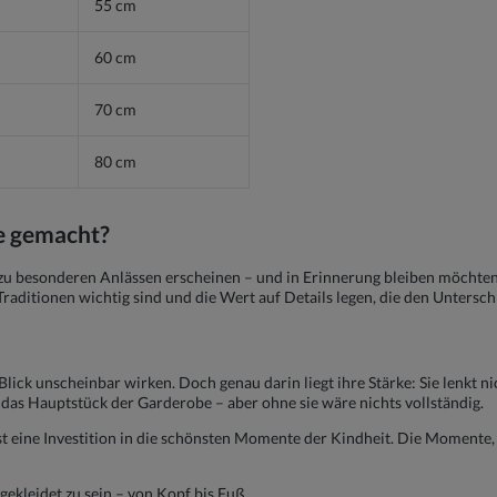
55 cm
60 cm
70 cm
80 cm
se gemacht?
u besonderen Anlässen erscheinen – und in Erinnerung bleiben möchten. 
 Traditionen wichtig sind und die Wert auf Details legen, die den Untersc
ck unscheinbar wirken. Doch genau darin liegt ihre Stärke: Sie lenkt nich
ht das Hauptstück der Garderobe – aber ohne sie wäre nichts vollständig.
t eine Investition in die schönsten Momente der Kindheit. Die Momente, 
gekleidet zu sein – von Kopf bis Fuß.