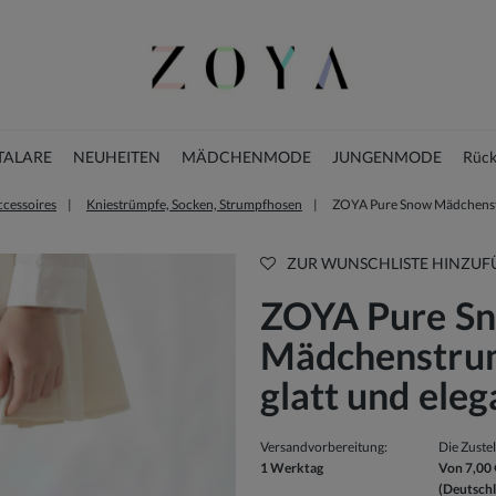
TALARE
NEUHEITEN
MÄDCHENMODE
JUNGENMODE
Rück
ccessoires
Kniestrümpfe, Socken, Strumpfhosen
ZOYA Pure Snow Mädchenstr
WEIHNACHTSKLEIDER
ZUR WUNSCHLISTE HINZUF
ZOYA Pure S
Mädchenstru
glatt und eleg
Versandvorbereitung:
Die Zuste
1 Werktag
Von 7,00 
(Deutsch