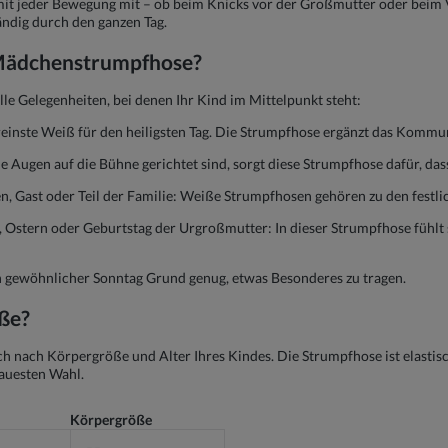
t mit jeder Bewegung mit – ob beim Knicks vor der Großmutter oder beim 
ndig durch den ganzen Tag.
 Mädchenstrumpfhose?
lle Gelegenheiten, bei denen Ihr Kind im Mittelpunkt steht:
einste Weiß für den heiligsten Tag. Die Strumpfhose ergänzt das Kommu
e Augen auf die Bühne gerichtet sind, sorgt diese Strumpfhose dafür, dass
 Gast oder Teil der Familie: Weiße Strumpfhosen gehören zu den festli
Ostern oder Geburtstag der Urgroßmutter: In dieser Strumpfhose fühlt 
 gewöhnlicher Sonntag Grund genug, etwas Besonderes zu tragen.
öße?
h nach Körpergröße und Alter Ihres Kindes. Die Strumpfhose ist elasti
nauesten Wahl.
Körpergröße