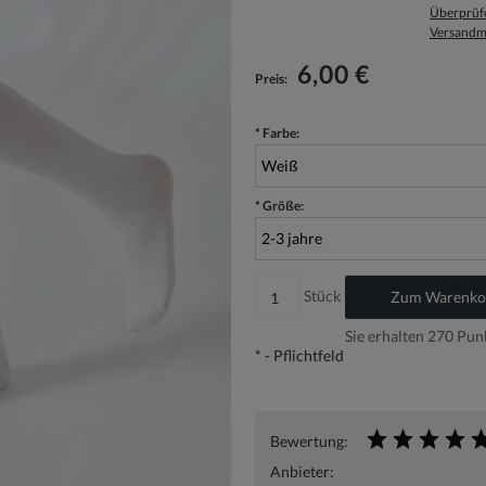
Überprüfe
Versandm
Der Preis beinhaltet keine eventuellen
Zahlungskosten
6,00 €
Preis:
*
Farbe:
*
Größe:
Stück
Zum Warenkor
Sie erhalten
270
Punk
*
- Pflichtfeld
Bewertung:
Anbieter: