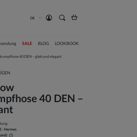
Konto erstellen
Anmelden
DE
sendung
SALE
BLOG
LOOKBOOK
umpfhose 40 DEN – glatt und elegant
ÜGEN
now
mpfhose 40 DEN –
ant
llung:
€
- Hermes
land)