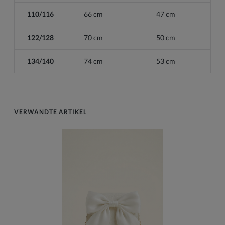
110/116
66 cm
47 cm
122/128
70 cm
50 cm
134/140
74 cm
53 cm
VERWANDTE ARTIKEL