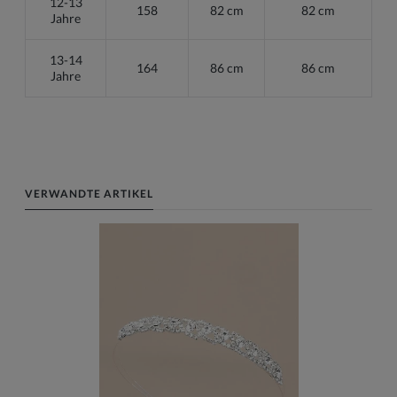
12-13
158
82 cm
82 cm
Jahre
13-14
164
86 cm
86 cm
Jahre
VERWANDTE ARTIKEL