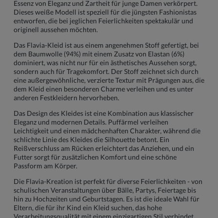
Essenz von Eleganz und Zartheit für junge Damen verkörpert.
Dieses weiße Modell ist speziell für die jüngsten Fashionistas
entworfen, die bei jeglichen Feierlichkeiten spektakulär und
originell aussehen möchten.
Das Flavia-Kleid ist aus einem angenehmen Stoff gefertigt, bei
dem Baumwolle (94%) mit einem Zusatz von Elastan (6%)
dominiert, was nicht nur für ein ästhetisches Aussehen sorgt,
sondern auch für Tragekomfort. Der Stoff zeichnet sich durch
eine außergewöhnliche, verzierte Textur mit Prägungen aus, die
dem Kleid einen besonderen Charme verleihen und es unter
anderen Festkleidern hervorheben.
Das Design des Kleides ist eine Kombination aus klassischer
Eleganz und modernen Details. Puffärmel verleihen
Leichtigkeit und einen mädchenhaften Charakter, während die
schlichte Linie des Kleides die Silhouette betont. Ein
Reißverschluss am Rücken erleichtert das Anziehen, und ein
Futter sorgt für zusätzlichen Komfort und eine schöne
Passform am Körper.
Die Flavia-Kreation ist perfekt für diverse Feierlichkeiten - von
schulischen Veranstaltungen über Bälle, Partys, Feiertage bis
hin zu Hochzeiten und Geburtstagen. Es ist die ideale Wahl für
Eltern, die für ihr Kind ein Kleid suchen, das hohe
Verarbeitungsqualität mit einem einzigartigen Stil verbindet.