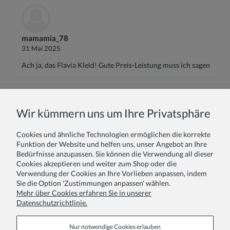
mamamia_78
31 Mai 2025
Ach ja, das Flavia Kleid! Gute Preis-Leistung muss ich sagen
Name oder Spitzname:
Wir kümmern uns um Ihre Privatsphäre
Cookies und ähnliche Technologien ermöglichen die korrekte
Ihr Bericht:
Funktion der Website und helfen uns, unser Angebot an Ihre
Bedürfnisse anzupassen. Sie können die Verwendung all dieser
Cookies akzeptieren und weiter zum Shop oder die
Verwendung der Cookies an Ihre Vorlieben anpassen, indem
Sie die Option 'Zustimmungen anpassen' wählen.
Mehr über Cookies erfahren Sie in unserer
Datenschutzrichtlinie.
Absenden
Nur notwendige Cookies erlauben