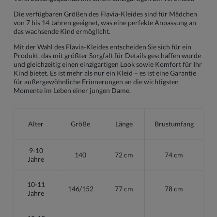
Die verfügbaren Größen des Flavia-Kleides sind für Mädchen
von 7 bis 14 Jahren geeignet, was eine perfekte Anpassung an
das wachsende Kind ermöglicht.
Mit der Wahl des Flavia-Kleides entscheiden Sie sich für ein
Produkt, das mit größter Sorgfalt für Details geschaffen wurde
und gleichzeitig einen einzigartigen Look sowie Komfort für Ihr
Kind bietet. Es ist mehr als nur ein Kleid – es ist eine Garantie
für außergewöhnliche Erinnerungen an die wichtigsten
Momente im Leben einer jungen Dame.
Alter
Größe
Länge
Brustumfang
9-10
140
72 cm
74 cm
Jahre
10-11
146/152
77 cm
78 cm
Jahre