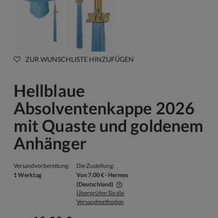
ZUR WUNSCHLISTE HINZUFÜGEN
Hellblaue
Absolventenkappe 2026
mit Quaste und goldenem
Anhänger
Versandvorbereitung:
Die Zustellung:
1 Werktag
Von 7,00 €
- Hermes
(Deutschland)
Überprüfen Sie die
Der Preis beinhaltet keine eventuellen Zahlungskosten
Versandmethoden