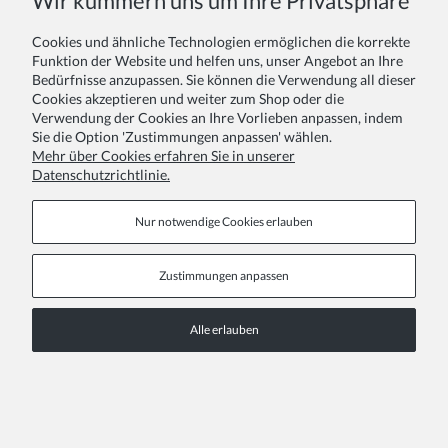
Wir kümmern uns um Ihre Privatsphäre
COPYRIGHT © 2026 ZOYA GROUP
Vollversion der Webseite
Cookies und ähnliche Technologien ermöglichen die korrekte
Funktion der Website und helfen uns, unser Angebot an Ihre
Sklep internetowy Shoper Premium
Bedürfnisse anzupassen. Sie können die Verwendung all dieser
Cookies akzeptieren und weiter zum Shop oder die
Verwendung der Cookies an Ihre Vorlieben anpassen, indem
Sie die Option 'Zustimmungen anpassen' wählen.
Mehr über Cookies erfahren Sie in unserer
Datenschutzrichtlinie.
Nur notwendige Cookies erlauben
Zustimmungen anpassen
Alle erlauben