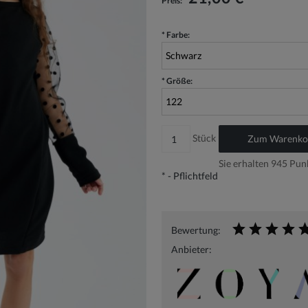
Preis:
*
Farbe:
*
Größe:
Stück
Zum Warenkor
Sie erhalten
945
Punk
*
- Pflichtfeld
Bewertung:
Anbieter: