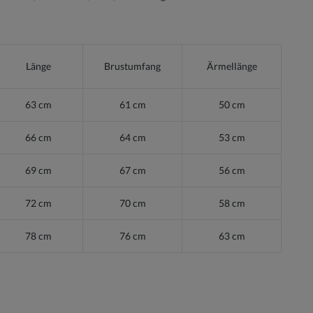
Länge
Brustumfang
Ärmellänge
63 cm
61 cm
50 cm
66 cm
64 cm
53 cm
69 cm
67 cm
56 cm
72 cm
70 cm
58 cm
78 cm
76 cm
63 cm