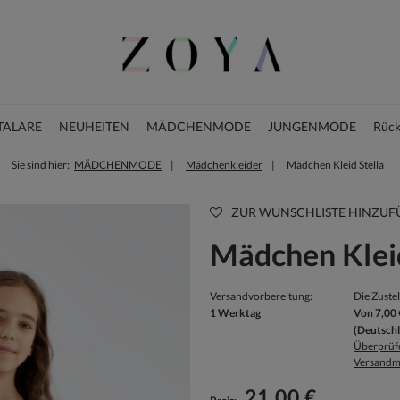
TALARE
NEUHEITEN
MÄDCHENMODE
JUNGENMODE
Rück
Sie sind hier:
MÄDCHENMODE
Mädchenkleider
Mädchen Kleid Stella
WEIHNACHTSKLEIDER
ZUR WUNSCHLISTE HINZUF
Mädchen Kleid
Versandvorbereitung:
Die Zuste
1 Werktag
Von 7,00 
(Deutsch
Überprüfe
Versandm
Der Preis beinhaltet keine eventuellen
Zahlungskosten
21,00 €