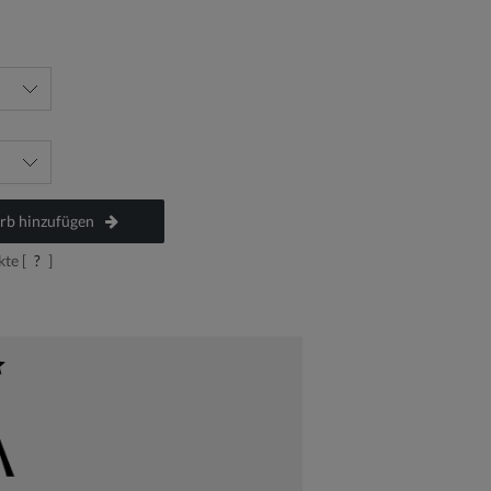
b hinzufügen
te [
?
]