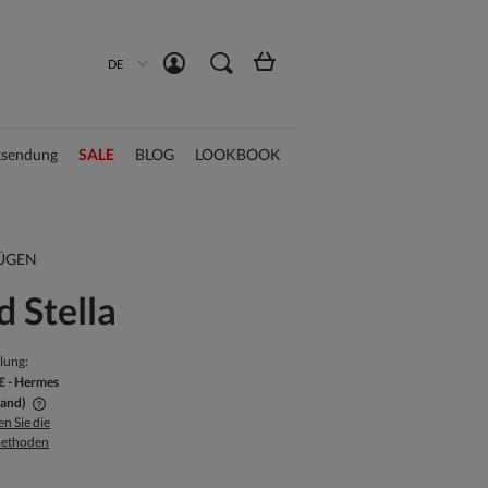
Konto erstellen
Anmelden
DE
sendung
SALE
BLOG
LOOKBOOK
ÜGEN
 Stella
llung:
€
- Hermes
land)
n Sie die
ethoden