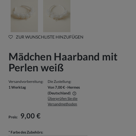
ZUR WUNSCHLISTE HINZUFÜGEN
Mädchen Haarband mit
Perlen weiß
Versandvorbereitung:
Die Zustellung:
1 Werktag
Von 7,00 €
- Hermes
(Deutschland)
Überprüfen Sie die
Der Preis beinhaltet keine eventuellen Zahlungskosten
Versandmethoden
9,00 €
Preis:
*
Farbe des Zubehörs: