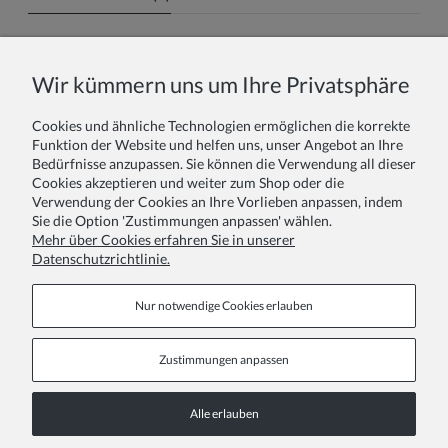
Name oder Spitzname:
Wir kümmern uns um Ihre Privatsphäre
Cookies und ähnliche Technologien ermöglichen die korrekte
Ihr Bericht:
Funktion der Website und helfen uns, unser Angebot an Ihre
Bedürfnisse anzupassen. Sie können die Verwendung all dieser
Cookies akzeptieren und weiter zum Shop oder die
Verwendung der Cookies an Ihre Vorlieben anpassen, indem
Sie die Option 'Zustimmungen anpassen' wählen.
Mehr über Cookies erfahren Sie in unserer
Datenschutzrichtlinie.
Absenden
Nur notwendige Cookies erlauben
Zustimmungen anpassen
Informationsseiten
Alle erlauben