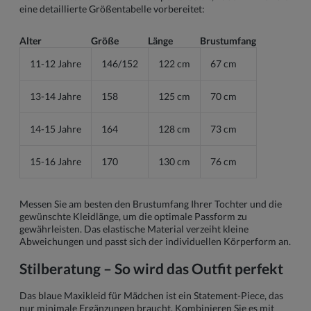
eine detaillierte Größentabelle vorbereitet:
Alter
Größe
Länge
Brustumfang
11-12 Jahre
146/152
122 cm
67 cm
13-14 Jahre
158
125 cm
70 cm
14-15 Jahre
164
128 cm
73 cm
15-16 Jahre
170
130 cm
76 cm
Messen Sie am besten den Brustumfang Ihrer Tochter und die
gewünschte Kleidlänge, um die optimale Passform zu
gewährleisten. Das elastische Material verzeiht kleine
Abweichungen und passt sich der individuellen Körperform an.
Stilberatung – So wird das Outfit perfekt
Das blaue Maxikleid für Mädchen ist ein Statement-Piece, das
nur minimale Ergänzungen braucht. Kombinieren Sie es mit