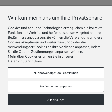
Name oder Spitzname:
Wir kümmern uns um Ihre Privatsphäre
Cookies und ähnliche Technologien ermöglichen die korrekte
Ihr Bericht:
Funktion der Website und helfen uns, unser Angebot an Ihre
Bedürfnisse anzupassen. Sie können die Verwendung all dieser
Cookies akzeptieren und weiter zum Shop oder die
Verwendung der Cookies an Ihre Vorlieben anpassen, indem
Sie die Option 'Zustimmungen anpassen' wählen.
Mehr über Cookies erfahren Sie in unserer
Datenschutzrichtlinie.
Absenden
Nur notwendige Cookies erlauben
Zustimmungen anpassen
Informationsseiten
Alle erlauben
COPYRIGHT © 2026 ZOYA GROUP