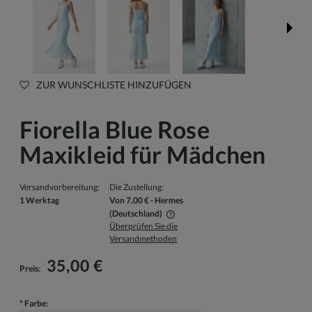
ZUR WUNSCHLISTE HINZUFÜGEN
Fiorella Blue Rose
Maxikleid für Mädchen
Versandvorbereitung:
Die Zustellung:
1 Werktag
Von 7,00 €
- Hermes
(Deutschland)
Überprüfen Sie die
Der Preis beinhaltet keine eventuellen Zahlungskosten
Versandmethoden
35,00 €
Preis:
*
Farbe: