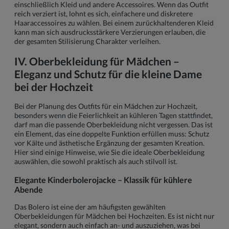
einschließlich Kleid und andere Accessoires. Wenn das Outfit
reich verziert ist, lohnt es sich, einfachere und diskretere
Haaraccessoires zu wählen. Bei einem zurückhaltenderen Kleid
kann man sich ausdrucksstärkere Verzierungen erlauben, die
der gesamten Stilisierung Charakter verleihen.
IV. Oberbekleidung für Mädchen –
Eleganz und Schutz für die kleine Dame
bei der Hochzeit
Bei der Planung des Outfits für ein Mädchen zur Hochzeit,
besonders wenn die Feierlichkeit an kühleren Tagen stattfindet,
darf man die passende Oberbekleidung nicht vergessen. Das ist
ein Element, das eine doppelte Funktion erfüllen muss: Schutz
vor Kälte und ästhetische Ergänzung der gesamten Kreation.
Hier sind einige Hinweise, wie Sie die ideale Oberbekleidung
auswählen, die sowohl praktisch als auch stilvoll ist.
Elegante Kinderbolerojacke – Klassik für kühlere
Abende
Das Bolero ist eine der am häufigsten gewählten
Oberbekleidungen für Mädchen bei Hochzeiten. Es ist nicht nur
elegant, sondern auch einfach an- und auszuziehen, was bei