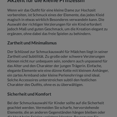
Wenn wir das Outfit für eine kleine Dame zur Hochzeit
vorbereiten, ist Schmuck eines der Elemente, das jedes Kleid
magisch in etwas wirklich Besonderes verwandeln kann. Die
Auswahl der richtigen Verzierungen für ein Kind erfordert
jedoch Maß und guten Geschmack, um die Kreation elegant zu
ergänzen, ohne dabei das freie Spielen zu behindern.
Zartheit und Minimalismus
Der Schlüssel zur Schmuckauswahl für Mädchen liegt in seiner
Zartheit und Subtilität. Zu große oder schwere Verzierungen
können nicht nur unbequem sein, sondern auch unpassend für
das Alter und den Charakter der jungen Trägerin. Einfache,
elegante Elemente wie eine dünne Kette mit kleinem Anhänger,
ein zartes Armband oder kleine Perlenohrringe sind ideal.
Solche Accessoires unterstreichen subtil den festlichen
Charakter des Outfits, ohne es zu überwältigen.
Sicherheit und Komfort
Bei der Schmuckauswahl für Kinder sollte auf die Sicherheit
geachtet werden. Vermeiden Sie scharfe, hervorstehende
Elemente, die an anderen Gegenständen hängen bleiben oder
die Haut beim Spielen verletzen könnten. Bevorzugen Sie